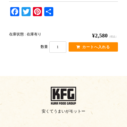
Fa
T
Pi
共
ce
wi
nt
有
bo
tte
er
在庫状態 : 在庫有り
¥2,580
ok
r
es
（税込）
t
数量
安くてうまいがモットー