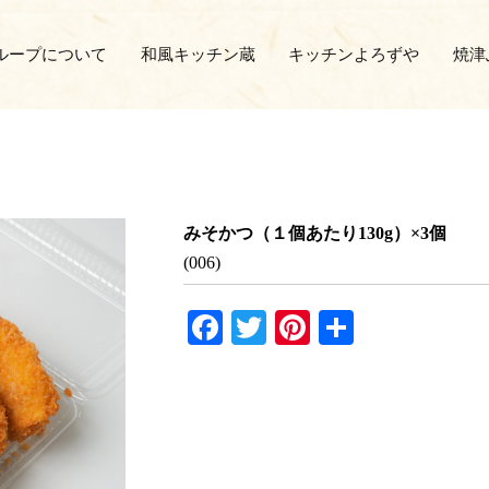
ループについて
和風キッチン蔵
キッチンよろずや
焼津
みそかつ（１個あたり130g）×3個
(006)
Fa
T
Pi
共
ce
wi
nt
有
bo
tte
er
ok
r
es
t