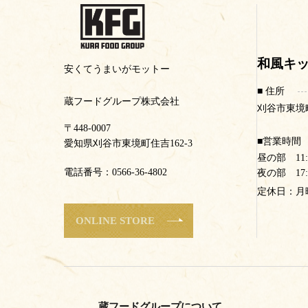
和風キ
安くてうまいがモットー
住所
蔵フードグループ株式会社
刈谷市東境町
〒448-0007
営業時間
愛知県刈谷市東境町住吉162-3
昼の部 11:00
電話番号：0566-36-4802
夜の部 17:30
定休日：月
ONLINE STORE
蔵フードグループについて